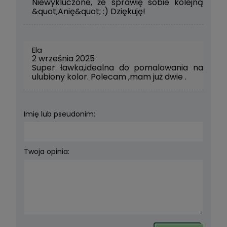
Niewykluczone, że sprawię sobie kolejną
&quot;Anię&quot; :) Dziękuję!
Ela
2 września 2025
Super ławka,idealna do pomalowania na
ulubiony kolor. Polecam ,mam już dwie .
Imię lub pseudonim:
Twoja opinia: