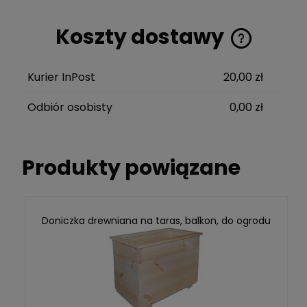
Koszty dostawy
Cena nie zawiera ewentualnych kosztów
płatności
Kurier InPost
20,00 zł
Odbiór osobisty
0,00 zł
Produkty powiązane
Doniczka drewniana na taras, balkon, do ogrodu