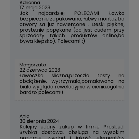
Adrianna
17 maja 2023
Jak najbardziej POLECAM! Ławka
bezpiecznie zapakowana, łatwy montaż bo
otwory są już nawiercone . Deski piękne,
proste,nie popękane (co jest cudem przy
sprzedaży takich produktów online,bo
bywa kiepsko). Polecam! :)
Małgorzata
22 czerwca 2023
Ławeczka śliczna,przeszła testy na
obciążenie, wytrzymała,pomalowana na
biało wygląda rewelacyjnie w cieniu,ogólnie
bardzo polecam!!
Ania
30 sierpnia 2024
Kolejny udany zakup w firmie Prosbud.
Szybka dostawa, obsługa na wysokim
poziomie, wygląd i jakość elementów