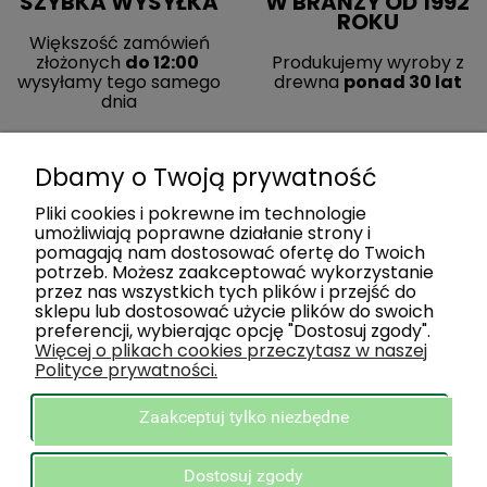
SZYBKA WYSYŁKA
W BRANŻY OD 1992
ROKU
Większość zamówień
złożonych
do 12:00
Produkujemy wyroby z
wysyłamy tego samego
drewna
ponad 30 lat
dnia
Dbamy o Twoją prywatność
Pliki cookies i pokrewne im technologie
umożliwiają poprawne działanie strony i
pomagają nam dostosować ofertę do Twoich
potrzeb. Możesz zaakceptować wykorzystanie
przez nas wszystkich tych plików i przejść do
sklepu lub dostosować użycie plików do swoich
preferencji, wybierając opcję "Dostosuj zgody".
ZAKUPY
Więcej o plikach cookies przeczytasz w naszej
Polityce prywatności.
POMOC
Zaakceptuj tylko niezbędne
INFORMACJE
Dostosuj zgody