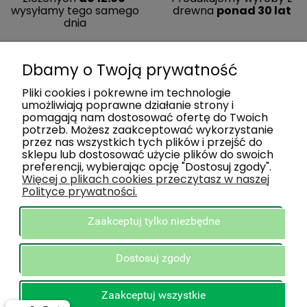
wysyłamy tego samego
drewna
ponad 30 lat
dnia
Dbamy o Twoją prywatność
Pliki cookies i pokrewne im technologie
umożliwiają poprawne działanie strony i
pomagają nam dostosować ofertę do Twoich
potrzeb. Możesz zaakceptować wykorzystanie
przez nas wszystkich tych plików i przejść do
sklepu lub dostosować użycie plików do swoich
preferencji, wybierając opcję "Dostosuj zgody".
ZAKUPY
Więcej o plikach cookies przeczytasz w naszej
Polityce prywatności.
POMOC
Zaakceptuj tylko niezbędne
INFORMACJE
Dostosuj zgody
STREFA KLIENTA
Zaakceptuj wszystkie
O NAS