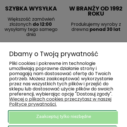
SZYBKA WYSYŁKA
W BRANŻY OD 1992
ROKU
Większość zamówień
złożonych
do 12:00
Produkujemy wyroby z
wysyłamy tego samego
drewna
ponad 30 lat
dnia
Dbamy o Twoją prywatność
Pliki cookies i pokrewne im technologie
umożliwiają poprawne działanie strony i
pomagają nam dostosować ofertę do Twoich
potrzeb. Możesz zaakceptować wykorzystanie
przez nas wszystkich tych plików i przejść do
sklepu lub dostosować użycie plików do swoich
preferencji, wybierając opcję "Dostosuj zgody".
ZAKUPY
Więcej o plikach cookies przeczytasz w naszej
Polityce prywatności.
POMOC
Zaakceptuj tylko niezbędne
INFORMACJE